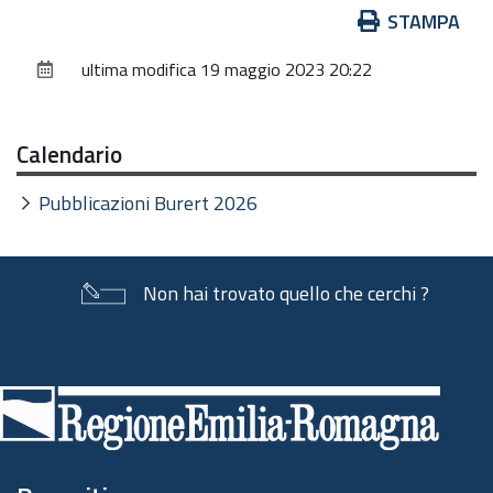
Azioni
STAMPA
sul
ultima modifica
19 maggio 2023 20:22
documento
Calendario
Pubblicazioni Burert 2026
Non hai trovato quello che cerchi ?
Piè
di
pagina