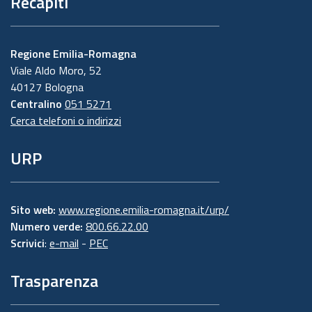
Recapiti
Regione Emilia-Romagna
Viale Aldo Moro, 52
40127 Bologna
Centralino
051 5271
Cerca telefoni o indirizzi
URP
Sito web:
www.regione.emilia-romagna.it/urp/
Numero verde:
800.66.22.00
Scrivici
:
e-mail
-
PEC
Trasparenza