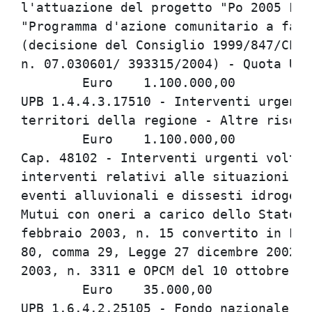
l'attuazione del progetto "Po 2005 Flo
"Programma d'azione comunitario a favo
(decisione del Consiglio 1999/847/CE -
n. 07.030601/ 393315/2004) - Quota U.E
	Euro	1.100.000,00

UPB 1.4.4.3.17510 - Interventi urgenti
territori della regione - Altre risors
	Euro	1.100.000,00

Cap. 48102 - Interventi urgenti volti 
interventi relativi alle situazioni em
eventi alluvionali e dissesti idrogeol
Mutui con oneri a carico dello Stato (
febbraio 2003, n. 15 convertito in Leg
80, comma 29, Legge 27 dicembre 2002, 
2003, n. 3311 e OPCM del 10 ottobre 20
	Euro	35.000,00

UPB 1.6.4.2.25105 - Fondo nazionale pe