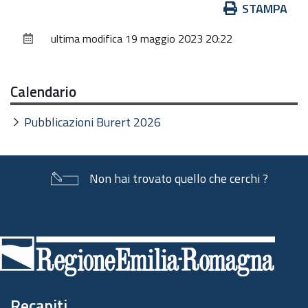
Azioni
STAMPA
sul
ultima modifica
19 maggio 2023 20:22
documento
Calendario
Pubblicazioni Burert 2026
Non hai trovato quello che cerchi ?
Piè
di
pagina
Recapiti