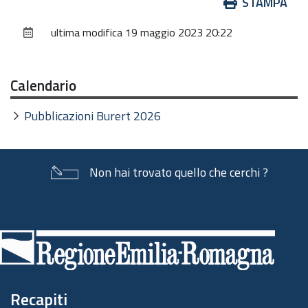
Azioni
STAMPA
sul
ultima modifica
19 maggio 2023 20:22
documento
Calendario
Pubblicazioni Burert 2026
Non hai trovato quello che cerchi ?
Piè
di
pagina
Recapiti