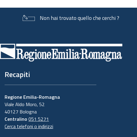
Non hai trovato quello che cerchi ?
Piè
di
pagina
Recapiti
Regione Emilia-Romagna
Viale Aldo Moro, 52
40127 Bologna
Centralino
051 5271
Cerca telefoni o indirizzi