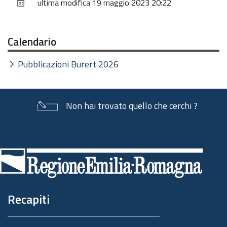
ultima modifica
19 maggio 2023 20:22
documento
Calendario
Pubblicazioni Burert 2026
Non hai trovato quello che cerchi ?
Piè
di
pagina
Recapiti