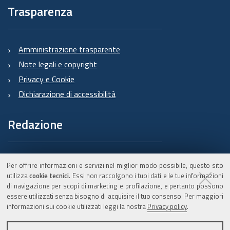
Trasparenza
Amministrazione trasparente
Note legali e copyright
Privacy e Cookie
Dichiarazione di accessibilità
Redazione
Informazioni sul Burert
Per offrire informazioni e servizi nel miglior modo possibile, questo sito
e contatti
utilizza
cookie tecnici
. Essi non raccolgono i tuoi dati e le tue informazioni
di navigazione per scopi di marketing e profilazione, e pertanto possono
essere utilizzati senza bisogno di acquisire il tuo consenso. Per maggiori
informazioni sui cookie utilizzati leggi la nostra
Privacy policy
.
C.F. 800.625.903.79