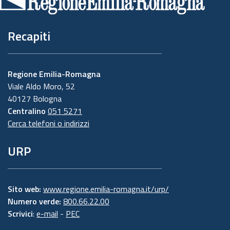
pagina
Recapiti
Regione Emilia-Romagna
Viale Aldo Moro, 52
40127 Bologna
Centralino
051 5271
Cerca telefoni o indirizzi
URP
Sito web:
www.regione.emilia-romagna.it/urp/
Numero verde:
800.66.22.00
Scrivici
:
e-mail
-
PEC