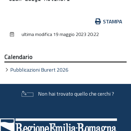
Azioni
STAMPA
sul
ultima modifica
19 maggio 2023 20:22
documento
Calendario
Pubblicazioni Burert 2026
Non hai trovato quello che cerchi ?
Piè
di
pagina