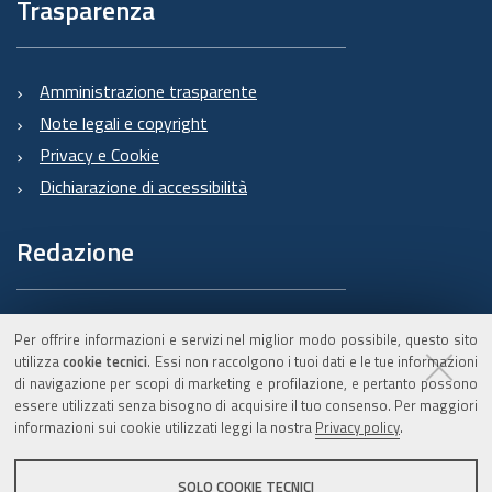
Trasparenza
Amministrazione trasparente
Note legali e copyright
Privacy e Cookie
Dichiarazione di accessibilità
Redazione
Informazioni sul Burert
Per offrire informazioni e servizi nel miglior modo possibile, questo sito
e contatti
utilizza
cookie tecnici
. Essi non raccolgono i tuoi dati e le tue informazioni
di navigazione per scopi di marketing e profilazione, e pertanto possono
essere utilizzati senza bisogno di acquisire il tuo consenso. Per maggiori
informazioni sui cookie utilizzati leggi la nostra
Privacy policy
.
C.F. 800.625.903.79
SOLO COOKIE TECNICI