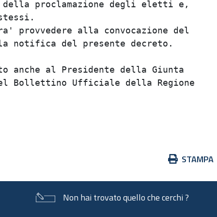
 della proclamazione degli eletti e,

tessi.

ra' provvedere alla convocazione del

la notifica del presente decreto.

to anche al Presidente della Giunta

el Bollettino Ufficiale della Regione

Azioni
STAMPA
sul
documento
Non hai trovato quello che cerchi ?