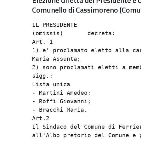
Elezione diretta del Presidente e
Comunello di Cassimoreno (Comun
IL PRESIDENTE

(omissis)	decreta:

Art. 1

1) e' proclamato eletto alla ca
Maria Assunta;

2) sono proclamati eletti a mem
sigg.:

Lista unica

- Martini Amedeo;

- Roffi Giovanni;

- Bracchi Maria.

Art.2

Il Sindaco del Comune di Ferrie
all'Albo pretorio del Comune e 