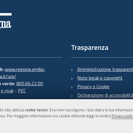
Trasparenza
eb:
www.regione.emilia-
Amministrazione trasparen
.it/urp/
Note legali e copyright
 verde:
800.66.22.00
Privacy e Cookie
:
e-mail
-
PEC
Dichiarazione di accessibilit
to sito utilizza
cookie tecnici
. Essi non raccolgono i tuoi dati e le tue informaz
so. Per maggiori informazioni sui cookie utilizzati leggi la nostra
Privacy polic
C.F. 800.625.903.79