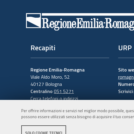
Piè
di
pagina
Recapiti
URP
Regione Emilia-Romagna
Sito w
Viale Aldo Moro, 52
romagna
40127 Bologna
Numero
Centralino
051 5271
Scrivici
Cerca telefoni o indirizzi
Per offrire informazioni e servizi nel miglior modo possibile, ques
possono essere utilizzati senza bisogno di acquisire il tuo consen
SOLO COOKIE TECNICI