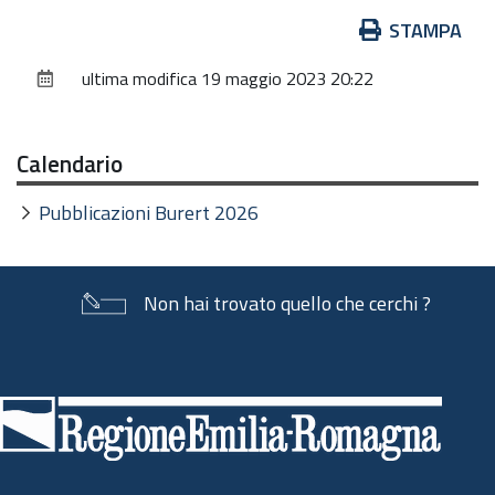
Azioni
STAMPA
sul
ultima modifica
19 maggio 2023 20:22
documento
Calendario
Pubblicazioni Burert 2026
Non hai trovato quello che cerchi ?
Piè
di
pagina