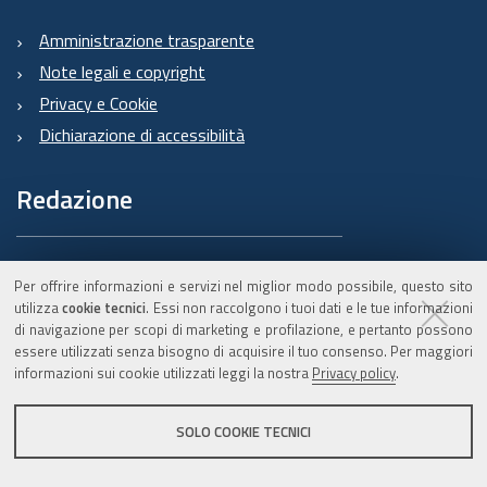
Amministrazione trasparente
Note legali e copyright
Privacy e Cookie
Dichiarazione di accessibilità
Redazione
Informazioni sul Burert
Per offrire informazioni e servizi nel miglior modo possibile, questo sito
e contatti
utilizza
cookie tecnici
. Essi non raccolgono i tuoi dati e le tue informazioni
di navigazione per scopi di marketing e profilazione, e pertanto possono
essere utilizzati senza bisogno di acquisire il tuo consenso. Per maggiori
informazioni sui cookie utilizzati leggi la nostra
Privacy policy
.
C.F. 800.625.903.79
SOLO COOKIE TECNICI