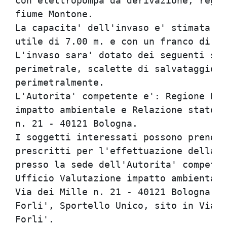
con elettropompa da derivazione, regol
fiume Montone.

La capacita' dell'invaso e' stimata in
utile di 7.00 m. e con un franco di si
L'invaso sara' dotato dei seguenti sis
perimetrale, scalette di salvataggio f
perimetralmente.

L'Autorita' competente e': Regione Emi
impatto ambientale e Relazione stato a
n. 21 - 40121 Bologna.

I soggetti interessati possono prender
prescritti per l'effettuazione della p
presso la sede dell'Autorita' competen
Ufficio Valutazione impatto ambientale
Via dei Mille n. 21 - 40121 Bologna  o
Forli', Sportello Unico, sito in Via C
Forli'.
