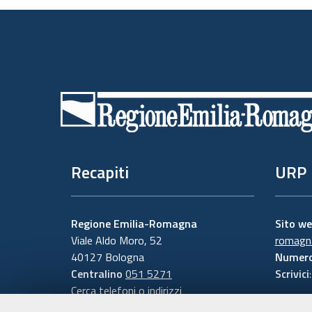
Piè
di
pagina
Recapiti
URP
Regione Emilia-Romagna
Sito w
Viale Aldo Moro, 52
romagna
40127 Bologna
Numero
Centralino
051 5271
Scrivici
Cerca telefoni o indirizzi