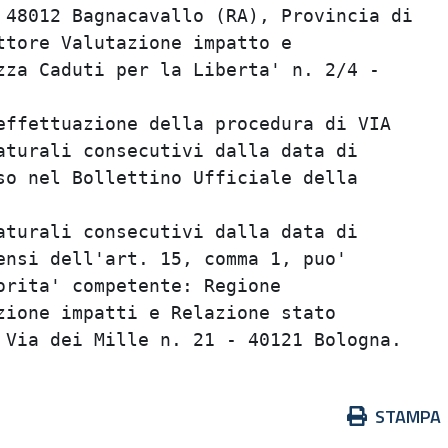
 48012 Bagnacavallo (RA), Provincia di

ttore Valutazione impatto e

zza Caduti per la Liberta' n. 2/4 -

effettuazione della procedura di VIA

aturali consecutivi dalla data di

so nel Bollettino Ufficiale della

aturali consecutivi dalla data di

ensi dell'art. 15, comma 1, puo'

rita' competente: Regione

zione impatti e Relazione stato

Azioni
STAMPA
sul