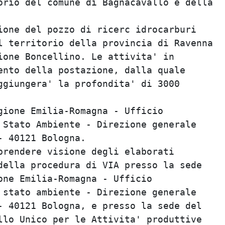
orio del comune di Bagnacavallo e della

ione del pozzo di ricerc idrocarburi

l territorio della provincia di Ravenna

ione Boncellino. Le attivita' in

ento della postazione, dalla quale

ggiungera' la profondita' di 3000

gione Emilia-Romagna - Ufficio

 Stato Ambiente - Direzione generale

 40121 Bologna.

prendere visione degli elaborati

della procedura di VIA presso la sede

one Emilia-Romagna - Ufficio

 stato ambiente - Direzione generale

- 40121 Bologna, e presso la sede del

llo Unico per le Attivita' produttive
