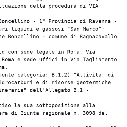
ttuazione della procedura di VIA

Boncellino - 1" Provincia di Ravenna -

uri liquidi e gassosi "San Marco";

ne Boncellino - comune di Bagnacavallo

td con sede legale in Roma, Via

 Roma e sede uffici in Via Tagliamento

a.

uente categoria: B.1.2) "Attivita' di

idrocarburi e di risorse geotermiche

inerarie" dell'Allegato B.1 -

ciso la sua sottoposizione alla

era di Giunta regionale n. 3098 del
