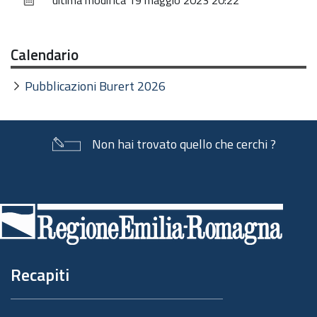
ultima modifica
19 maggio 2023 20:22
documento
Calendario
Pubblicazioni Burert 2026
Non hai trovato quello che cerchi ?
Piè
di
pagina
Recapiti