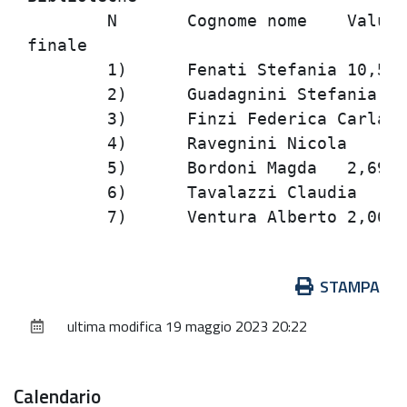
	N	Cognome nome	Valutazione titoli	Prova scritta	Prova orale	Punteggio

finale

	1)	Fenati Stefania	10,58	26,5	25,5	62,58

	2)	Guadagnini Stefania	6,66	25	25,5	57,16

	3)	Finzi Federica Carla	3,784273205	26,5	25,5	55,784273205

	4)	Ravegnini Nicola	5,440175131	21	24	50,440175131

	5)	Bordoni Magda	2,69	23	24	49,69

	6)	Tavalazzi Claudia	7,46	21	21	49,46

Azioni
STAMPA
sul
ultima modifica
19 maggio 2023 20:22
documento
Calendario