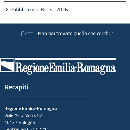
Pubblicazioni Burert 2026
Non hai trovato quello che cerchi ?
Piè
di
pagina
Recapiti
Regione Emilia-Romagna
Viale Aldo Moro, 52
40127 Bologna
Centralino
051 5271