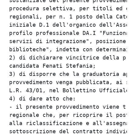
sostanziale del presente provvedimento
procedura selettiva, per titoli ed esa
regionali, per n. 1 posto della Catego
iniziale D.1 dell'organico dell'Assemb
profilo professionale DA.I "Funzionari
servizi di integrazione", posizione la
biblioteche", indetta con determinazio
2) di dichiarare vincitrice della proc
candidata Fenati Stefania;

3) di disporre che la graduatoria appr
provvedimento venga pubblicata, ai sen
L.R. 43/01, nel Bollettino Ufficiale d
4) di dare atto che:

- il presente provvedimento viene tras
regionale che, per ricoprire il posto 
alla riclassificazione e all'assegnazi
sottoscrizione del contratto individua