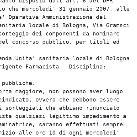
uanto disposto dall'art. 6 del DPR

to che mercoledi' 31 gennaio 2007, alle

a' Operativa Amministrazione del

anitaria locale di Bologna, Via Gramsci

sorteggio dei componenti da nominare

del concorso pubblico, per titoli ed

enda Unita' sanitaria locale di Bologna

rigente Farmacista - Disciplina:

pubbliche.

orza maggiore, non possono aver luogo

aindicato, ovvero che debbono essere

i sorteggiati che abbiano rinunciato

ista qualsiasi legittimo impedimento a

aminatrice, saranno effettuati sempre

nizio alle ore 10 di ogni mercoledi'
