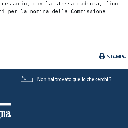
ecessario, con la stessa cadenza, fino

ni per la nomina della Commissione

Azioni
STAMPA
sul
documento
Non hai trovato quello che cerchi ?