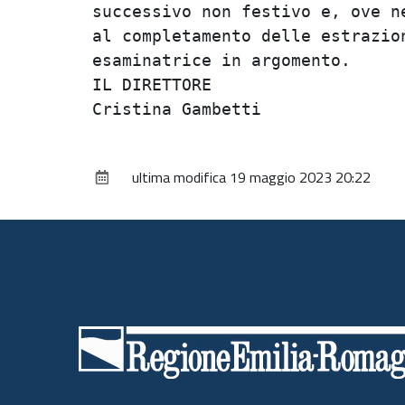
successivo non festivo e, ove n
al completamento delle estrazio
esaminatrice in argomento.

IL DIRETTORE

ultima modifica
19 maggio 2023 20:22
Piè
di
pagina