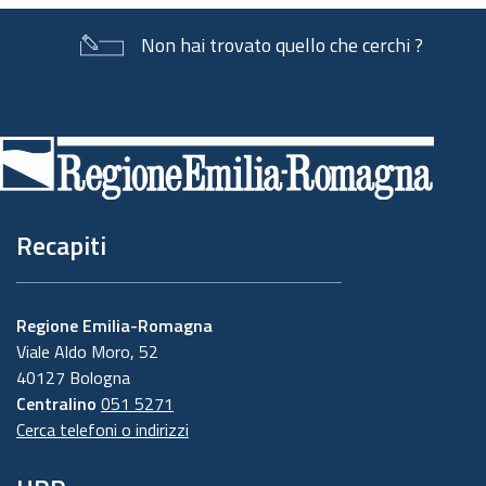
Non hai trovato quello che cerchi ?
Piè
di
pagina
Recapiti
Regione Emilia-Romagna
Viale Aldo Moro, 52
40127 Bologna
Centralino
051 5271
Cerca telefoni o indirizzi