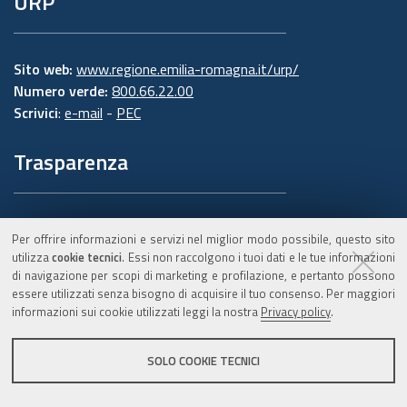
URP
Sito web:
www.regione.emilia-romagna.it/urp/
Numero verde:
800.66.22.00
Scrivici
:
e-mail
-
PEC
Trasparenza
Amministrazione trasparente
Per offrire informazioni e servizi nel miglior modo possibile, questo sito
Note legali e copyright
utilizza
cookie tecnici
. Essi non raccolgono i tuoi dati e le tue informazioni
di navigazione per scopi di marketing e profilazione, e pertanto possono
Privacy e Cookie
essere utilizzati senza bisogno di acquisire il tuo consenso. Per maggiori
Dichiarazione di accessibilità
informazioni sui cookie utilizzati leggi la nostra
Privacy policy
.
Redazione
SOLO COOKIE TECNICI