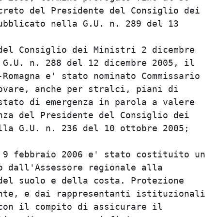
creto del Presidente del Consiglio dei

ubblicato nella G.U. n. 289 del 13

del Consiglio dei Ministri 2 dicembre

 G.U. n. 288 del 12 dicembre 2005, il

-Romagna e' stato nominato Commissario

ovare, anche per stralci, piani di

stato di emergenza in parola a valere

nza del Presidente del Consiglio dei

lla G.U. n. 236 del 10 ottobre 2005;

 9 febbraio 2006 e' stato costituito un

o dall'Assessore regionale alla

del suolo e della costa. Protezione

nte, e dai rappresentanti istituzionali

con il compito di assicurare il
