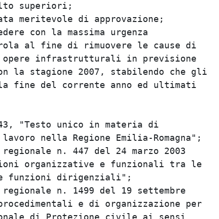
to superiori;

ata meritevole di approvazione;

edere con la massima urgenza

rola al fine di rimuovere le cause di

 opere infrastrutturali in previsione

on la stagione 2007, stabilendo che gli

la fine del corrente anno ed ultimati

43, "Testo unico in materia di

 lavoro nella Regione Emilia-Romagna";

 regionale n. 447 del 24 marzo 2003

ioni organizzative e funzionali tra le

 funzioni dirigenziali";

 regionale n. 1499 del 19 settembre

procedimentali e di organizzazione per

onale di Protezione civile ai sensi
