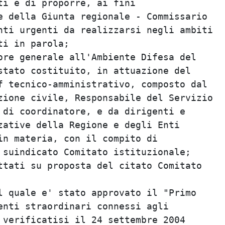
i e di proporre, ai fini

e della Giunta regionale - Commissario

nti urgenti da realizzarsi negli ambiti

i in parola;

ore generale all'Ambiente Difesa del

stato costituito, in attuazione del

f tecnico-amministrativo, composto dal

zione civile, Responsabile del Servizio

 di coordinatore, e da dirigenti e

zative della Regione e degli Enti

in materia, con il compito di

 suindicato Comitato istituzionale;

ttati su proposta del citato Comitato

l quale e' stato approvato il "Primo

enti straordinari connessi agli

 verificatisi il 24 settembre 2004
