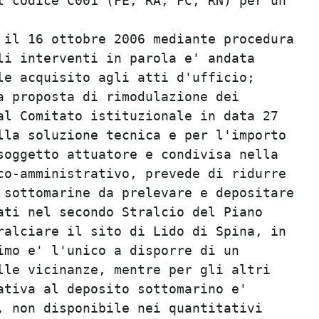
l codice C001 (FE, RA, FC, RN) per un

 il 16 ottobre 2006 mediante procedura

li interventi in parola e' andata

le acquisito agli atti d'ufficio;

a proposta di rimodulazione dei

al Comitato istituzionale in data 27

lla soluzione tecnica e per l'importo

soggetto attuatore e condivisa nella

co-amministrativo, prevede di ridurre

 sottomarine da prelevare e depositare

ati nel secondo Stralcio del Piano

ralciare il sito di Lido di Spina, in

imo e' l'unico a disporre di un

lle vicinanze, mentre per gli altri

ativa al deposito sottomarino e'

, non disponibile nei quantitativi
