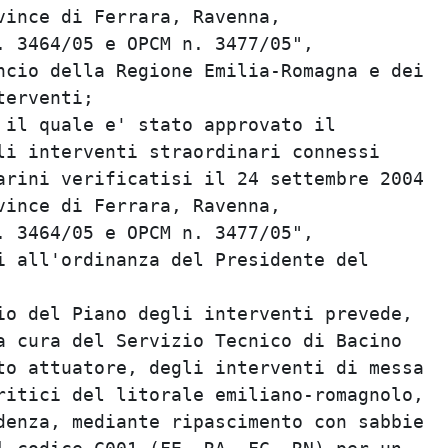
ince di Ferrara, Ravenna,

. 3464/05 e OPCM n. 3477/05",

ncio della Regione Emilia-Romagna e dei

erventi;

 il quale e' stato approvato il

li interventi straordinari connessi

arini verificatisi il 24 settembre 2004

ince di Ferrara, Ravenna,

. 3464/05 e OPCM n. 3477/05",

i all'ordinanza del Presidente del

io del Piano degli interventi prevede,

a cura del Servizio Tecnico di Bacino

to attuatore, degli interventi di messa

ritici del litorale emiliano-romagnolo,

denza, mediante ripascimento con sabbie
