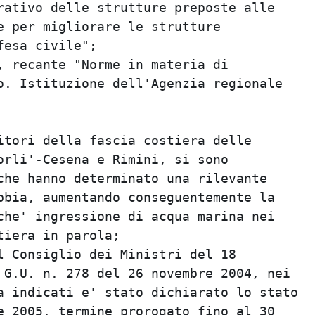
rativo delle strutture preposte alle

e per migliorare le strutture

esa civile";

, recante "Norme in materia di

o. Istituzione dell'Agenzia regionale

itori della fascia costiera delle

orli'-Cesena e Rimini, si sono

che hanno determinato una rilevante

bbia, aumentando conseguentemente la

che' ingressione di acqua marina nei

iera in parola;

l Consiglio dei Ministri del 18

 G.U. n. 278 del 26 novembre 2004, nei

a indicati e' stato dichiarato lo stato

e 2005, termine prorogato fino al 30
