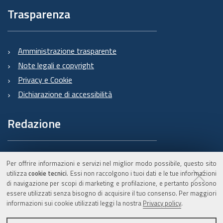
Trasparenza
Amministrazione trasparente
Note legali e copyright
Privacy e Cookie
Dichiarazione di accessibilità
Redazione
Informazioni sul Burert
Per offrire informazioni e servizi nel miglior modo possibile, questo sito
e contatti
utilizza
cookie tecnici
. Essi non raccolgono i tuoi dati e le tue informazioni
di navigazione per scopi di marketing e profilazione, e pertanto possono
essere utilizzati senza bisogno di acquisire il tuo consenso. Per maggiori
informazioni sui cookie utilizzati leggi la nostra
Privacy policy
.
C.F. 800.625.903.79