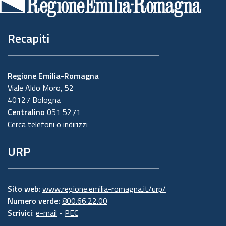
pagina
Recapiti
Regione Emilia-Romagna
Viale Aldo Moro, 52
40127 Bologna
Centralino
051 5271
Cerca telefoni o indirizzi
URP
Sito web:
www.regione.emilia-romagna.it/urp/
Numero verde:
800.66.22.00
Scrivici
:
e-mail
-
PEC