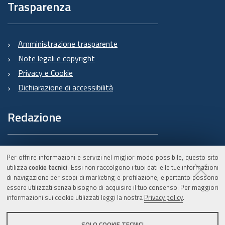
Trasparenza
Amministrazione trasparente
Note legali e copyright
Privacy e Cookie
Dichiarazione di accessibilità
Redazione
Informazioni sul Burert
Per offrire informazioni e servizi nel miglior modo possibile, questo sito
e contatti
utilizza
cookie tecnici
. Essi non raccolgono i tuoi dati e le tue informazioni
di navigazione per scopi di marketing e profilazione, e pertanto possono
essere utilizzati senza bisogno di acquisire il tuo consenso. Per maggiori
informazioni sui cookie utilizzati leggi la nostra
Privacy policy
.
C.F. 800.625.903.79
SOLO COOKIE TECNICI