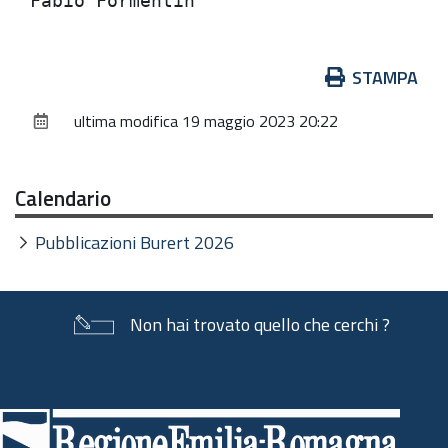
Azioni
STAMPA
sul
ultima modifica
19 maggio 2023 20:22
documento
Calendario
Pubblicazioni Burert 2026
Non hai trovato quello che cerchi ?
Piè
di
pagina