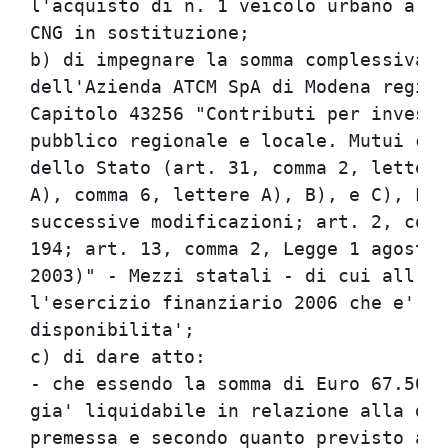
l'acquisto di n. 1 veicolo urbano a me
CNG in sostituzione;

b) di impegnare la somma complessiva d
dell'Azienda ATCM SpA di Modena regist
Capitolo 43256 "Contributi per investi
pubblico regionale e locale. Mutui con
dello Stato (art. 31, comma 2, lettera
A), comma 6, lettere A), B), e C), L.R
successive modificazioni; art. 2, comm
194; art. 13, comma 2, Legge 1 agosto 
2003)" - Mezzi statali - di cui all'UP
l'esercizio finanziario 2006 che e' do
disponibilita';

c) di dare atto:

- che essendo la somma di Euro 67.500,
gia' liquidabile in relazione alla doc
premessa e secondo quanto previsto al 