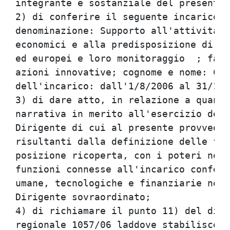
integrante e sostanziale del presente 
2) di conferire il seguente incarico d
denominazione: Supporto all'attivita' 
economici e alla predisposizione di pr
ed europei e loro monitoraggio	; famiglia professionale: Attivatore di

azioni innovative; cognome e nome: Cos
dell'incarico: dall'1/8/2006 al 31/12/
3) di dare atto, in relazione a quanto
narrativa in merito all'esercizio dell
Dirigente di cui al presente provvedim
risultanti dalla definizione delle fun
posizione ricoperta, con i poteri nece
funzioni connesse all'incarico conferi
umane, tecnologiche e finanziarie nece
Dirigente sovraordinato;

4) di richiamare il punto 11) del disp
regionale 1057/06 laddove stabilisce c