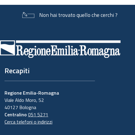
Non hai trovato quello che cerchi ?
Piè
di
pagina
Recapiti
Regione Emilia-Romagna
Viale Aldo Moro, 52
40127 Bologna
Centralino
051 5271
Cerca telefoni o indirizzi