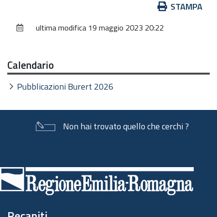
Azioni
STAMPA
sul
ultima modifica
19 maggio 2023 20:22
documento
Calendario
Pubblicazioni Burert 2026
Non hai trovato quello che cerchi ?
Piè
di
pagina
Recapiti