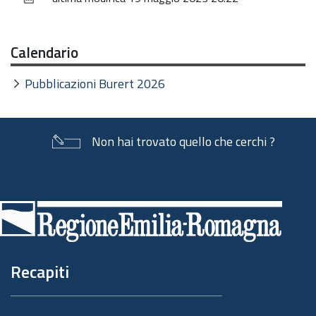
documento
Calendario
Pubblicazioni Burert 2026
Non hai trovato quello che cerchi ?
Piè
di
pagina
Recapiti