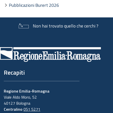
Pubblicazioni Burert 2026
Non hai trovato quello che cerchi ?
Piè
di
pagina
Recapiti
Regione Emilia-Romagna
Viale Aldo Moro, 52
40127 Bologna
Centralino
051 5271