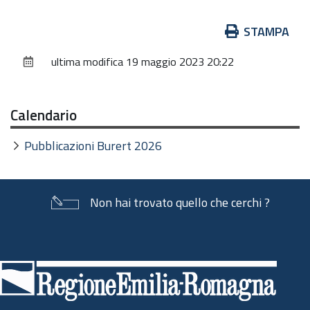
Azioni
STAMPA
sul
ultima modifica
19 maggio 2023 20:22
documento
Calendario
Pubblicazioni Burert 2026
Non hai trovato quello che cerchi ?
Piè
di
pagina