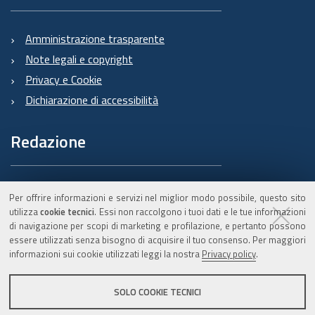
Amministrazione trasparente
Note legali e copyright
Privacy e Cookie
Dichiarazione di accessibilità
Redazione
Informazioni sul Burert
Per offrire informazioni e servizi nel miglior modo possibile, questo sito
e contatti
utilizza
cookie tecnici
. Essi non raccolgono i tuoi dati e le tue informazioni
di navigazione per scopi di marketing e profilazione, e pertanto possono
essere utilizzati senza bisogno di acquisire il tuo consenso. Per maggiori
informazioni sui cookie utilizzati leggi la nostra
Privacy policy
.
C.F. 800.625.903.79
SOLO COOKIE TECNICI