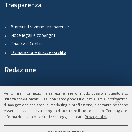
Trasparenza
Amministrazione trasparente
Note legali e copyright
Privacy e Cookie
Dichiarazione di accessibilità
Redazione
Informazioni sul Burert
Per offrire informazioni e servizi nel miglior modo possibile, questo sito
e contatti
utilizza
cookie tecnici
. Essi non raccolgono i tuoi dati e le tue informazioni
di navigazione per scopi di marketing e profilazione, e pertanto possono
essere utilizzati senza bisogno di acquisire il tuo consenso. Per maggiori
informazioni sui cookie utilizzati leggi la nostra
Privacy policy
.
C.F. 800.625.903.79