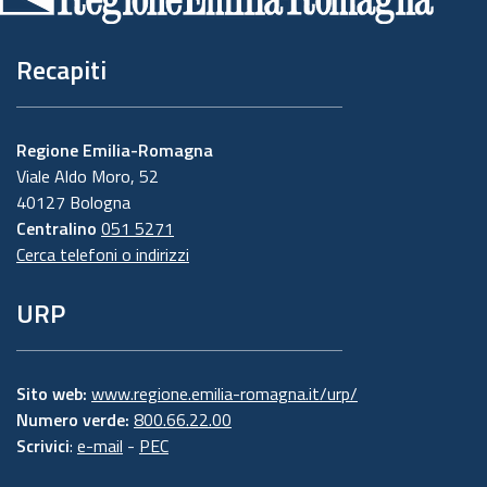
pagina
Recapiti
Regione Emilia-Romagna
Viale Aldo Moro, 52
40127 Bologna
Centralino
051 5271
Cerca telefoni o indirizzi
URP
Sito web:
www.regione.emilia-romagna.it/urp/
Numero verde:
800.66.22.00
Scrivici
:
e-mail
-
PEC