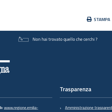
Azioni
STAMPA
sul
documento
Non hai trovato quello che cerchi ?
Trasparenza
eb:
www.regione.emilia-
Amministrazione trasparen