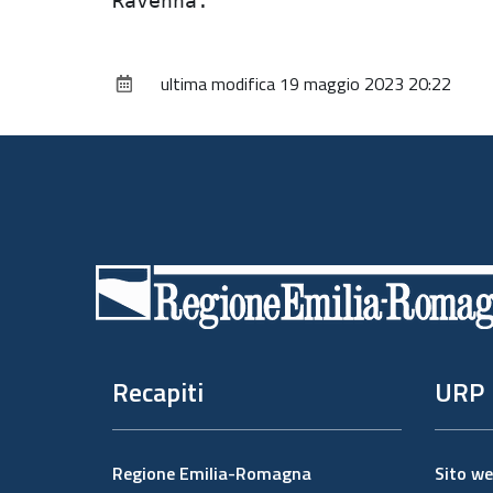
ultima modifica
19 maggio 2023 20:22
Piè
di
pagina
Recapiti
URP
Regione Emilia-Romagna
Sito w