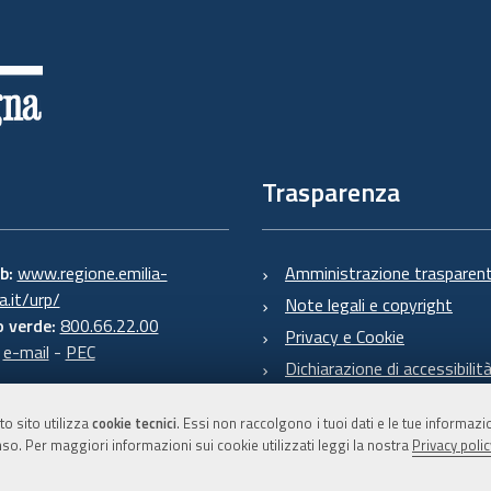
Trasparenza
eb:
www.regione.emilia-
Amministrazione trasparen
.it/urp/
Note legali e copyright
 verde:
800.66.22.00
Privacy e Cookie
:
e-mail
-
PEC
Dichiarazione di accessibilit
to sito utilizza
cookie tecnici
. Essi non raccolgono i tuoi dati e le tue informaz
so. Per maggiori informazioni sui cookie utilizzati leggi la nostra
Privacy polic
C.F. 800.625.903.79