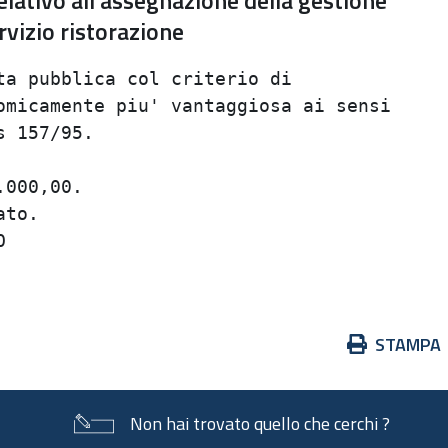
elativo all'assegnazione della gestione
ervizio ristorazione
ta pubblica col criterio di

omicamente piu' vantaggiosa ai sensi

 157/95.

000,00.

to.



Azioni
STAMPA
sul
documento
Non hai trovato quello che cerchi ?