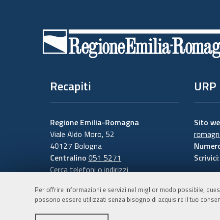
Piè
di
pagina
Recapiti
URP
Regione Emilia-Romagna
Sito w
Viale Aldo Moro, 52
romagna
40127 Bologna
Numero
Centralino
051 5271
Scrivici
Cerca telefoni o indirizzi
Per offrire informazioni e servizi nel miglior modo possibile, ques
possono essere utilizzati senza bisogno di acquisire il tuo consen