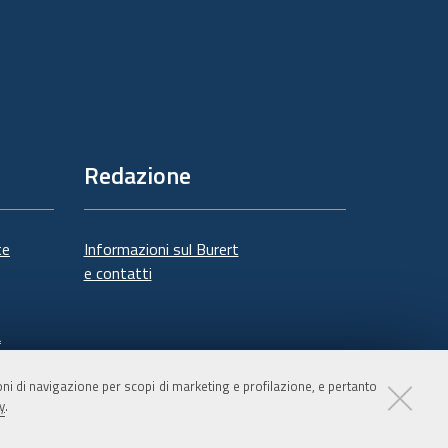
Redazione
te
Informazioni sul Burert
e contatti
à
ioni di navigazione per scopi di marketing e profilazione, e pertanto
y
.