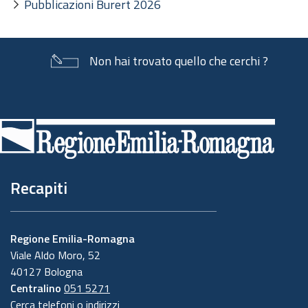
Pubblicazioni Burert 2026
Non hai trovato quello che cerchi ?
Piè
di
pagina
Recapiti
Regione Emilia-Romagna
Viale Aldo Moro, 52
40127 Bologna
Centralino
051 5271
Cerca telefoni o indirizzi