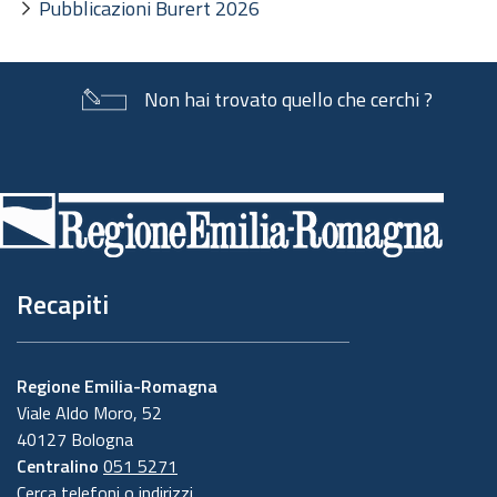
Pubblicazioni Burert 2026
Non hai trovato quello che cerchi ?
Piè
di
pagina
Recapiti
Regione Emilia-Romagna
Viale Aldo Moro, 52
40127 Bologna
Centralino
051 5271
Cerca telefoni o indirizzi