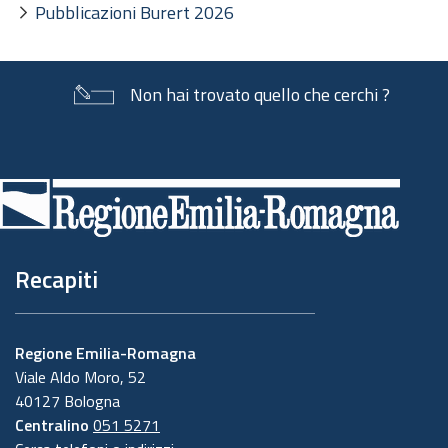
Pubblicazioni Burert 2026
Non hai trovato quello che cerchi ?
Piè
di
pagina
Recapiti
Regione Emilia-Romagna
Viale Aldo Moro, 52
40127 Bologna
Centralino
051 5271