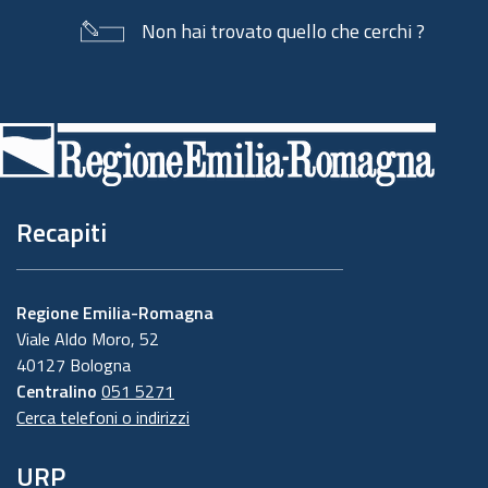
Non hai trovato quello che cerchi ?
Piè
di
pagina
Recapiti
Regione Emilia-Romagna
Viale Aldo Moro, 52
40127 Bologna
Centralino
051 5271
Cerca telefoni o indirizzi
URP