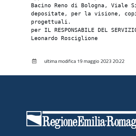
Bacino Reno di Bologna, Viale Si
depositate, per la visione, copi
progettuali.                    
per IL RESPONSABILE DEL SERVIZIO
ultima modifica
19 maggio 2023 20:22
Piè
di
pagina