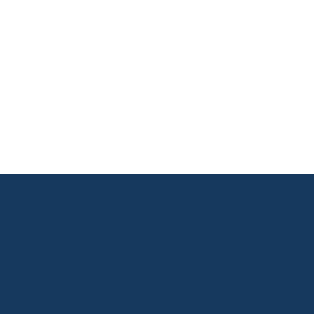
       

       

       

       
