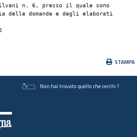
lvani n. 6, presso il quale sono         
a delle domande e degli elaborati        
                                         
                                         
Azioni
STAMPA
sul
documento
Non hai trovato quello che cerchi ?