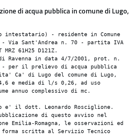
zione di acqua pubblica in comune di Lugo,
 intestatario) - residente in Comune     
- Via Sant'Andrea n. 70 - partita IVA    
 MRZ 61H25 D121Z.                        
i Ravenna in data 4/7/2001, prot. n.     
- per il prelievo di acqua pubblica      
ta' Ca' di Lugo del comune di Lugo,      
,6 e media di l/s 0,26, ad uso           
me annuo complessivo di mc.              
                                         
 e' il dott. Leonardo Rosciglione.       
bblicazione di questo avviso nel         
ne Emilia-Romagna, le osservazioni ed    
forma scritta al Servizio Tecnico        