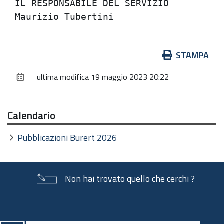
IL RESPONSABILE DEL SERVIZIO          
Azioni
STAMPA
sul
ultima modifica
19 maggio 2023 20:22
documento
Calendario
Pubblicazioni Burert 2026
Non hai trovato quello che cerchi ?
Piè
di