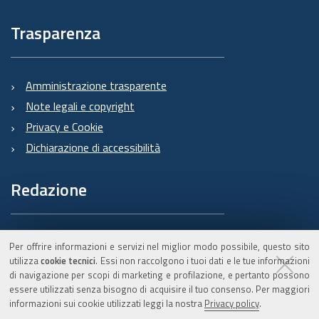
Trasparenza
Amministrazione trasparente
Note legali e copyright
Privacy e Cookie
Dichiarazione di accessibilità
Redazione
Informazioni sul Burert
Per offrire informazioni e servizi nel miglior modo possibile, questo sito
e contatti
utilizza
cookie tecnici
. Essi non raccolgono i tuoi dati e le tue informazioni
di navigazione per scopi di marketing e profilazione, e pertanto possono
essere utilizzati senza bisogno di acquisire il tuo consenso. Per maggiori
informazioni sui cookie utilizzati leggi la nostra
Privacy policy
.