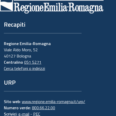
pagina
Recapiti
Regione Emilia-Romagna
Viale Aldo Moro, 52
40127 Bologna
Centralino
051 5271
Cerca telefoni o indirizzi
URP
Sito web:
www.regione.emilia-romagna.it/urp/
Numero verde:
800.66.22.00
Scrivici
:
e-mail
-
PEC