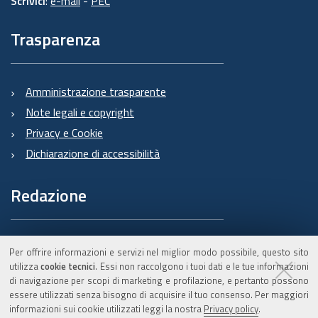
Scrivici
:
e-mail
-
PEC
Trasparenza
Amministrazione trasparente
Note legali e copyright
Privacy e Cookie
Dichiarazione di accessibilità
Redazione
Informazioni sul Burert
Per offrire informazioni e servizi nel miglior modo possibile, questo sito
e contatti
utilizza
cookie tecnici
. Essi non raccolgono i tuoi dati e le tue informazioni
di navigazione per scopi di marketing e profilazione, e pertanto possono
essere utilizzati senza bisogno di acquisire il tuo consenso. Per maggiori
informazioni sui cookie utilizzati leggi la nostra
Privacy policy
.