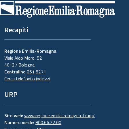
di
pagina
Recapiti
Regione Emilia-Romagna
Viale Aldo Moro, 52
40127 Bologna
Centralino
051 5271
Cerca telefoni o indirizzi
URP
Sito web:
www.regione.emilia-romagna.it/urp/
Numero verde:
800.66.22.00