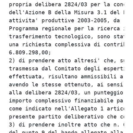
propria delibera 2824/03 per la conces
dell'Azione B della Misura 3.1 del Pro
attivita' produttive 2003-2005, da rea
Programma regionale per la ricerca ind
trasferimento tecnologico, sono state 
una richiesta complessiva di contribut
6.809.298,00;                         
2) di prendere atto altresi' che, sull
trasmessa dal Comitato degli esperti i
effettuata, risultano ammissibili a fi
avendo le stesse ottenuto, ai sensi de
alla delibera 2824/03, un punteggio pa
importo complessivo finanziabile pari 
come indicato nell'Allegato 1 articola
presente partito deliberativo che cont
3) di prendere inoltre atto che n. 6 d
del punto 9 del bando allegato alla de