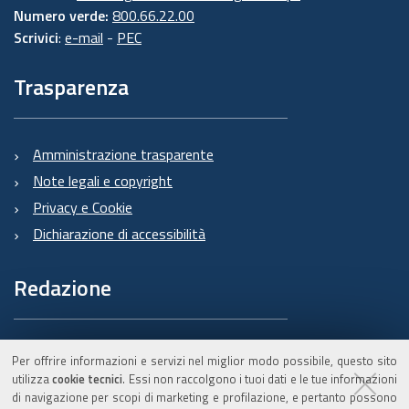
Numero verde:
800.66.22.00
Scrivici
:
e-mail
-
PEC
Trasparenza
Amministrazione trasparente
Note legali e copyright
Privacy e Cookie
Dichiarazione di accessibilità
Redazione
Informazioni sul Burert
Per offrire informazioni e servizi nel miglior modo possibile, questo sito
e contatti
utilizza
cookie tecnici
. Essi non raccolgono i tuoi dati e le tue informazioni
di navigazione per scopi di marketing e profilazione, e pertanto possono