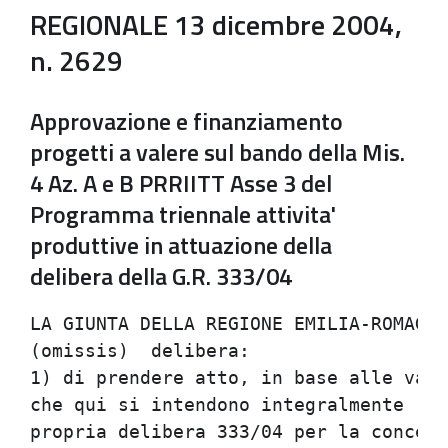
REGIONALE 13 dicembre 2004,
n. 2629
Approvazione e finanziamento
progetti a valere sul bando della Mis.
4 Az. A e B PRRIITT Asse 3 del
Programma triennale attivita'
produttive in attuazione della
delibera della G.R. 333/04
LA GIUNTA DELLA REGIONE EMILIA-ROMAGNA                                          
(omissis)  delibera:                                                            
1) di prendere atto, in base alle valutazioni indicate in premessa,             
che qui si intendono integralmente riportate, che in attuazione della           
propria delibera 333/04 per la concessione delle agevolazioni delle             
Azioni A e B della Misura 3.4 del Programma triennale per le                    
Attivita' produttive 2003-2005, da realizzare nel quadro del                    
Programma regionale per la Ricerca industriale, l'Innovazione e il              
Trasferimento tecnologico, che ne costituisce l'Asse 3, sono state              
presentate:                                                                     
- n. 32 domande per il finanziamento di progetti di "Laboratorio di             
ricerca e trasferimento tecnologico", per una richiesta di contributi           
regionali pari a Euro 26.379.424,00;                                            
- n. 28 domande per il finanziamento di progetti di "Centro per                 
l'Innovazione" per una richiesta di contributi regionali pari a Euro            
12.040.779,00,                                                                  
determinando una richiesta complessiva di contributi regionali pari             
ad Euro 38.420.203,00;                                                          
2) di prendere atto che, sulla base della documentazione trasmessa              
dal Comitato degli Esperti in merito alla valutazione effettuata,               
delle istruttorie svolte dagli uffici regionali, dei protocolli con             
le Province di Ferrara, Ravenna e Reggio Emilia per realizzare i 3              
progetti di "Laboratorio" e i 2 progetti di "Centro" indicati in                
premessa con finanziamenti Obiettivo 2, risultano ammissibili a                 
finanziamento:                                                                  
- n. 21 progetti di "Laboratorio di ricerca e trasferimento                     
tecnologico" a valere sull'Azione A, per un importo finanziabile pari           
a Euro 15.470.567,20;                                                           
- n. 20 progetti di "Centro per l'Innovazione" a valere sull'Azione             
B, per un importo finanziabile pari a Euro 7.156.533,00,                        
per un totale complessivo pari a Euro 22.627.100,20, cosi' come                 
indicato, secondo le specifiche indicate in premessa, nell'Allegato             
1, parte integrante del presente partito deliberativo che                       
contestualmente si approva;                                                     
3) di prendere inoltre atto che n. 8 domande di "Laboratorio di                 
ricerca e trasferimento tecnologico" e 6 domande di "Centro per                 
l'Innovazione" non risultano ammissibili al cofinanziamento regionale           
cosi' come indicato nell'elenco Allegato 2 alla presente                        
deliberazione quale sua parte integrante e sostanziale;                         
4) di dare atto che i soggetti ammessi al cofinanziamento regionale,            
qualora non gia' costituiti, sono tenuti entro il termine di 60                 
giorni a partire dalla data di comunicazione dell'approvazione del              
progetto da parte della Regione a costituirsi nella forma del                   
Consorzio o della Societa' consortile o a formalizzare i propri                 
rapporti come associazione temporanea di scopo, come meglio                     
specificato in premessa;                                                        
5) di dare atto che la Regione, al fine di consolidare la rete                  
regionale della ricerca e del trasferimento tecnologico intende                 
promuovere condizioni che massimizzino la stabilita' organizzativa e            
la continuita' operativa dei raggruppamenti, anche attraverso il                
rafforzamento della compagine societaria e modifiche all'assetto                
giuridico e organizzativo previsto nelle proposte, nel rispetto degli           
obiettivi tecnico-scientifici indicati;                                         
6) di dare atto che ai fini della erogazione dei contributi, e'                 
necessaria la firma di una convenzione con ciascun raggruppamento che           
verra' a costituirsi in considerazione delle proposte formulate, dei            
requisiti di cui alla delibera 122/04 e dell'individuazione delle               
forme piu' adeguate a dare continuita' alle strutture e a consolidare       