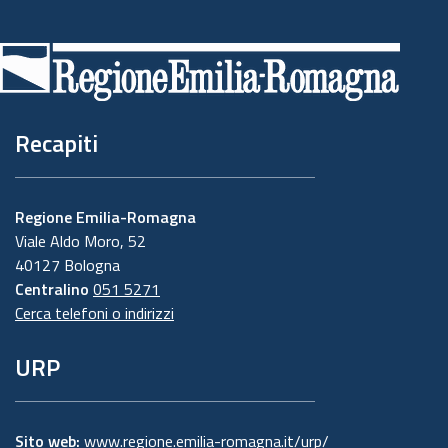
Piè
di
pagina
Recapiti
Regione Emilia-Romagna
Viale Aldo Moro, 52
40127 Bologna
Centralino
051 5271
Cerca telefoni o indirizzi
URP
Sito web:
www.regione.emilia-romagna.it/urp/