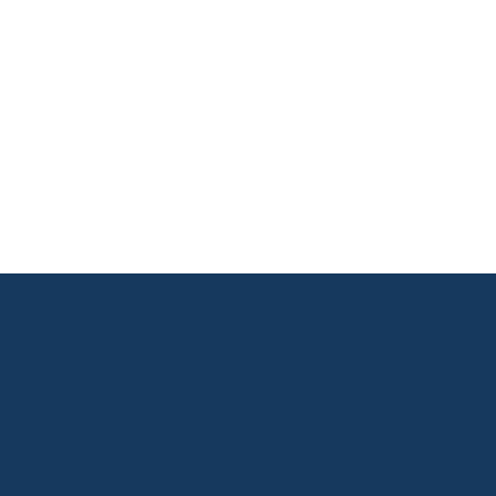
       

       

       

       
