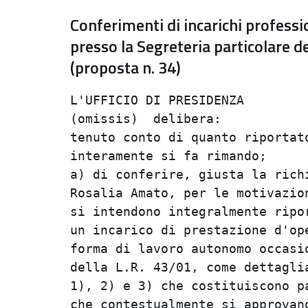
Conferimenti di incarichi professio
presso la Segreteria particolare d
(proposta n. 34)
L'UFFICIO DI PRESIDENZA         
(omissis)  delibera:            
tenuto conto di quanto riportato
interamente si fa rimando;      
a) di conferire, giusta la richi
Rosalia Amato, per le motivazion
si intendono integralmente ripor
un incarico di prestazione d'ope
forma di lavoro autonomo occasio
della L.R. 43/01, come dettaglia
1), 2) e 3) che costituiscono pa
che contestualmente si approvano