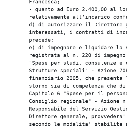
Francesca;                      
- quanto ad Euro 2.400,00 al lor
relativamente all'incarico confe
d) di autorizzare il Direttore g
interessati, i contratti di inca
precede;                        
e) di impegnare e liquidare la s
registrata al n. 220 di impegno 
"Spese per studi, consulenze e c
Strutture speciali" - Azione 708
finanziario 2005, che presenta l
storno sia di competenza che di 
Capitolo 6 "Spese per il persona
Consiglio regionale" - Azione n.
Responsabile del Servizio Gestio
Direttore generale, provvedera' 
secondo le modalita' stabilite a