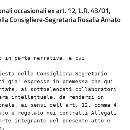
nali occasionali ex art. 12, L.R. 43/01,
ella Consigliere-Segretaria Rosalia Amato
                                         
                                         
 in parte narrativa, a cui               
                                         
esta della Consigliera-Segretario -      
i gia' espresse in premessa che qui      
tate, ai sottoelencati collaboratori     
ra intellettuale, da rendersi in         
nale, ai sensi dell'art. 12, comma 4     
to e regolato nei contratti Allegati     
rte integrante del presente atto e       
:                                        