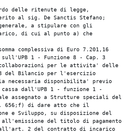
                                         
do delle ritenute di legge,              
rito al sig. De Sanctis Stefano;         
enerale, a stipulare con gli             
rico, di cui al punto a) che             
                                         
omma complessiva di Euro 7.201,16        
sull'UPB 1 - Funzione 8 - Cap. 3         
ollaborazioni per le attivita' delle     
 del Bilancio per l'esercizio            
a necessaria disponibilita' previo       
cassa dall'UPB 1 - funzione 1 -          
le assegnato a Strutture speciali del    
 656;f) di dare atto che il              
ne e Sviluppo, su disposizione del       
all'emissione del titolo di pagamento    
ll'art. 2 del contratto di incarico      