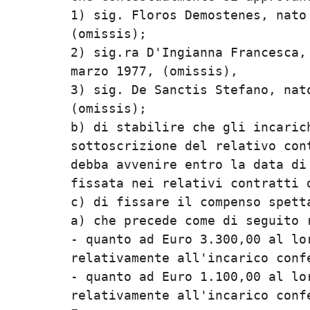
1) sig. Floros Demostenes, nato 
(omissis);                      
2) sig.ra D'Ingianna Francesca, 
marzo 1977, (omissis),          
3) sig. De Sanctis Stefano, nato
(omissis);                      
b) di stabilire che gli incarich
sottoscrizione del relativo cont
debba avvenire entro la data di 
fissata nei relativi contratti d
c) di fissare il compenso spetta
a) che precede come di seguito r
- quanto ad Euro 3.300,00 al lor
relativamente all'incarico confe
- quanto ad Euro 1.100,00 al lor
relativamente all'incarico confe