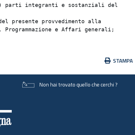
 parti integranti e sostanziali del      
                                         
el presente provvedimento alla           
 Programmazione e Affari generali;       
Azioni
STAMPA
sul
documento
Non hai trovato quello che cerchi ?