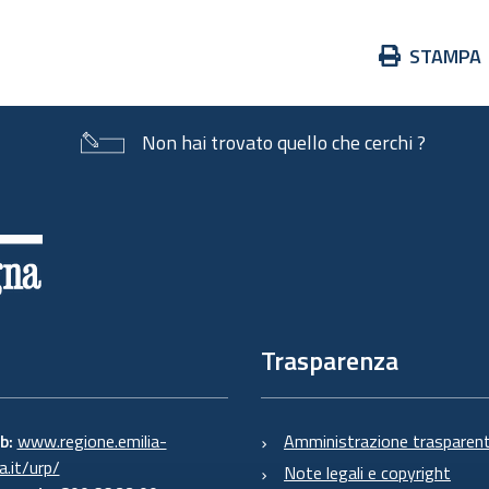
Azioni
STAMPA
sul
documento
Non hai trovato quello che cerchi ?
Trasparenza
eb:
www.regione.emilia-
Amministrazione trasparen
.it/urp/
Note legali e copyright