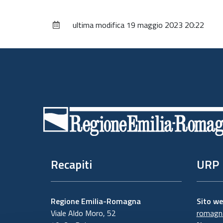
ultima modifica
19 maggio 2023 20:22
Piè
di
pagina
Recapiti
URP
Regione Emilia-Romagna
Sito w
Viale Aldo Moro, 52
romagna