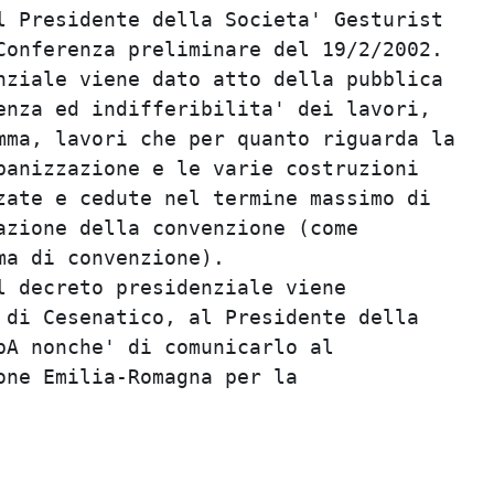
 Presidente della Societa' Gesturist     
onferenza preliminare del 19/2/2002.     
ziale viene dato atto della pubblica     
nza ed indifferibilita' dei lavori,      
ma, lavori che per quanto riguarda la    
anizzazione e le varie costruzioni       
ate e cedute nel termine massimo di      
zione della convenzione (come            
a di convenzione).                       
 decreto presidenziale viene             
di Cesenatico, al Presidente della       
A nonche' di comunicarlo al              
ne Emilia-Romagna per la                 
                                         
                                         