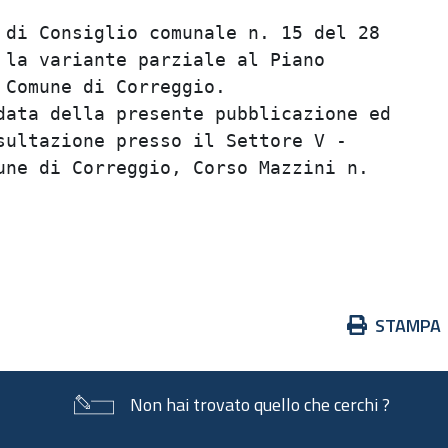
di Consiglio comunale n. 15 del 28       
la variante parziale al Piano            
Comune di Correggio.                     
ata della presente pubblicazione ed      
ultazione presso il Settore V -          
ne di Correggio, Corso Mazzini n.        
                                         
                                         
Azioni
STAMPA
sul
documento
Non hai trovato quello che cerchi ?