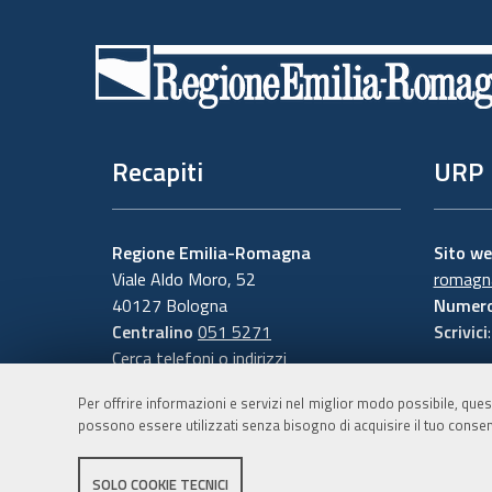
Piè
di
pagina
Recapiti
URP
Regione Emilia-Romagna
Sito w
Viale Aldo Moro, 52
romagna
40127 Bologna
Numero
Centralino
051 5271
Scrivici
Cerca telefoni o indirizzi
Per offrire informazioni e servizi nel miglior modo possibile, ques
possono essere utilizzati senza bisogno di acquisire il tuo consen
SOLO COOKIE TECNICI