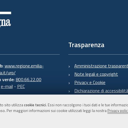
Trasparenza
eb:
www.regione.emilia-
Amministrazione trasparen
.it/urp/
Note legali e copyright
 verde:
800.66.22.00
Privacy e Cookie
:
e-mail
-
PEC
Dichiarazione di accessibilit
to sito utilizza
cookie tecnici
. Essi non raccolgono i tuoi dati e le tue informaz
so. Per maggiori informazioni sui cookie utilizzati leggi la nostra
Privacy polic
C.F. 800.625.903.79