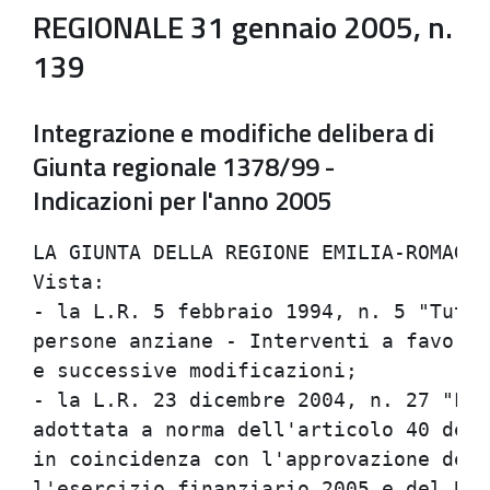
REGIONALE 31 gennaio 2005, n.
139
Integrazione e modifiche delibera di
Giunta regionale 1378/99 -
Indicazioni per l'anno 2005
LA GIUNTA DELLA REGIONE EMILIA-ROMAGNA                                          
Vista:                                                                          
- la L.R. 5 febbraio 1994, n. 5 "Tutela e valorizzazione delle                  
persone anziane - Interventi a favore di anziani non autosufficienti"           
e successive modificazioni;                                                     
- la L.R. 23 dicembre 2004, n. 27 "Legge finanziaria regionale                  
adottata a norma dell'articolo 40 della L.R. 15 novembre 2001, n. 40,           
in coincidenza con l'approvazione del Bilancio di previsione per                
l'esercizio finanziario 2005 e del Bilancio pluriennale 2005-2007";             
richiamate:                                                                     
- la propria deliberazione 28 luglio 1997, n. 1455 "Direttiva per i             
criteri di organizzazione e finanziamento della funzione di                     
lungodegenza post-acuzie e riabilitazione estensiva nell'ambito della           
rimodulazione dell'assistenza ospedaliera nelle Aziende sanitarie               
della Regione Emilia-Romagna";                                                  
- la propria deliberazione  26 luglio 1999, n. 1378 "Direttiva per              
l'integrazione di prestazioni sociali e sanitarie ed a rilievo                  
sanitario a favore di anziani non autosufficienti assistiti nei                 
Servizi integrati socio-sanitari di cui all'art. 20 della L.R.                  
5/94";                                                                          
- la propria deliberazione 16 febbraio 2000, n. 210 "Integrazione               
delibera Giunta regionale 26 luglio 1999, n. 1378";                             
- la propria deliberazione 26 aprile 2001, n. 601 "Integrazione e               
modifiche delibera Giunta regionale 26 luglio 1999, n. 1378";                   
- la propria deliberazione 10 dicembre 2001, n. 2723 "Integrazione e            
modifiche delibera Giunta regionale 26 luglio 1999, n. 1378";                   
- la propria deliberazione 10 febbraio 2003, n. 183 "Integrazioni e             
modifiche delibera Giunta regionale 1378/99";                                   
- la propria deliberazione 1 marzo 2004, n. 377 "Integrazioni e                 
modifiche DGR 1378/99. Indicazioni per il 2004";                                
- la determinazione  del Direttore generale Sanita' e Politiche                 
sociali n. 222 del 23 gennaio 2002 "Rettifica oneri a rilievo                   
sanitario per conversione in Euro delibera Giunta regionale n. 2723             
del 20 dicembre 2001";                                                          
- la propria deliberazione 25 febbraio 2002, n. 295 "Recepimento del            
DPCM 29 novembre 2001 definizione dei livelli essenziali di                     
assistenza pubblicato nella Gazzetta Ufficiale dell'8/2/2002 Supp.              
Ordinario n. 26: determinazioni conseguenti";                                   
- il decreto del Presidente del Consiglio dei Ministri 14 febbraio              
2001 "Atto di indirizzo e coordinamento in materia di prestazioni               
socio-sanitarie";                                                               
- il Documento del Governo di Programmazione economica e finanziaria            
e la Relazione Previsionale Programmatica per l'anno 2005;                      
- la L.R. 12 marzo 2003, n. 2 "Norme per la promozione della                    
cittadinanza sociale e per la realizzazione del sistema integrato di            
interventi e servizi sociali";                                                  
considerato:                                                                    
- l'aumento dei costi di gestione dei servizi della rete per anziani            
non autosufficienti registrato nell'anno 2004, risultato superiore              
all'indice di inflazione programmata;                                           
- l'aumento dei costi previsti per l'anno 2005, con particolare                 
riferimento a quelli conseguenti al rinnovo dei contratti di lavoro,            
gia' siglati o in fase di definizione;                                          
- l'opportunita' di assicurare il rispetto di quanto previsto                   
nell'Allegato 1C del DPCM 29 novembre 2001 definizione dei livelli              
essenziali di assistenza, pubblicato nella GU dell'8/2/2002 per                 
quanto riguarda i servizi per gli anziani;                                      
- la scelta operata dalla Regione Emilia-Romagna con l'art. 50 della        