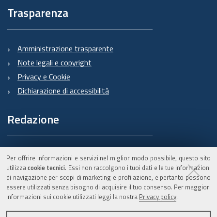
Trasparenza
Amministrazione trasparente
Note legali e copyright
Privacy e Cookie
Dichiarazione di accessibilità
Redazione
Informazioni sul Burert
Per offrire informazioni e servizi nel miglior modo possibile, questo sito
e contatti
utilizza
cookie tecnici
. Essi non raccolgono i tuoi dati e le tue informazioni
di navigazione per scopi di marketing e profilazione, e pertanto possono
essere utilizzati senza bisogno di acquisire il tuo consenso. Per maggiori
informazioni sui cookie utilizzati leggi la nostra
Privacy policy
.
C.F. 800.625.903.79