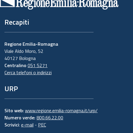
pagina
Recapiti
Regione Emilia-Romagna
Viale Aldo Moro, 52
40127 Bologna
Centralino
051 5271
Cerca telefoni o indirizzi
URP
Sito web:
www.regione.emilia-romagna.it/urp/
Numero verde:
800.66.22.00
Scrivici
:
e-mail
-
PEC