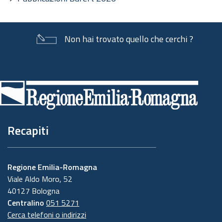
Non hai trovato quello che cerchi ?
Piè
di
pagina
Recapiti
Regione Emilia-Romagna
Viale Aldo Moro, 52
40127 Bologna
Centralino
051 5271
Cerca telefoni o indirizzi