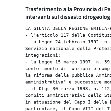
Trasferimento alla Provincia di P
interventi sul dissesto idrogeologi
LA GIUNTA DELLA REGIONE EMILIA-ROMAGNAVisti:                                    
- l'articolo 117 della Costituzione;                                            
- la Legge 24 febbraio 1992, n. 225, recante "Istituzione del                   
Servizio nazionale della Protezione civile" e successive modifiche ed           
integrazioni;                                                                   
- la Legge 15 marzo 1997, n. 59, recante "Delega al Governo per il              
conferimento di funzioni e compiti alle Regioni ed Enti locali, per             
la riforma della pubblica Amministrazione e per la semplificazione              
amministrativa" e successive modifiche ed integrazioni;                         
- il DLgs 30 marzo 1998, n. 112, recante "Conferimento di funzioni e            
compiti amministrativi dello Stato alle Regioni ed agli Enti locali,            
in attuazione del Capo I della Legge 15 marzo 1997, n 59" e, in                 
particolare, il Capo VIII del Titolo III (artt. 107-109);                       
- il DL 11 giugno 1998, n. 180, recante "Misure urgenti per la                  
prevenzione del rischio idrogeologico ed a favore delle zone colpite            
da disastri franosi nella regione Campania", convertito, con                    
modificazioni, dalla Legge 3 agosto 1998, n. 267 e successive                   
modifiche ed integrazioni;                                                      
- la L.R. 19 aprile 1995, n. 45, recante "Disciplina delle attivita'            
e degli interventi della Regione Emilia-Romagna in materia di                   
Protezione civile" e successive modifiche ed integrazioni;                      
- l'Ordinanza del Ministro dell'Interno delegato per il Coordinamento           
della Protezione civile n. 3120 del 4 aprile 2001, pubblicata nella             
Gazzetta Ufficiale del 13 aprile 2001, n. 87 che all'articolo 2 ha              
disposto l'assegnazione alla Provincia di Parma della somma di Euro             
7.230.396,59 per la realizzazione di ulteriori interventi urgenti in            
connessione con il dissesto idrogeologico di Corniglio;                         
considerato che:                                                                
- la medesima ordinanza ministeriale ha stabilito che il                        
finanziamento fosse posto a carico, quanto ad Euro 5.164.568,99 a               
carico della disponibilita' di cui al Capitolo 9001 dell'Unita'                 
previsionale di base 11.2.1.2 dello stato di previsione del Ministero           
dell'Ambiente per l'anno finanziario 2001 e quanto ad Euro                      
2.065.827,60 a carico del bilancio della Regione Emilia-Romagna;                
- la Provincia di Parma ha avviato gli interventi secondo quanto                
disposto dalla citata ordinanza ministeriale e, con nota prot. n.               
3184 del 18 gennaio 2005 ha richiesto alla Regione Emilia-Romagna il            
trasferimento della quota di risorse finanziarie di competenza,                 
tenuto conto dello stato di avanzamento degli interventi nonche'                
dell'esaurimento delle risorse gia' precedentemente trasferite dal              
Ministero dell'Ambiente;                                                        
- il comma 3 dell'articolo 2 della richiamata ordinanza ministeriale            
ha previsto che il trasferimento delle risorse finanziarie destinate            
allo scopo avvenisse direttamente alla Provincia di Parma;                      
preso atto della nota prot. 6076/2005 della Provincia di Parma con la           
quale si dichiara che il finanziamento in oggetto e' destinato ad               
interventi che verranno effettuati su aree di proprieta' pubblica e             
che pertanto risulta possibile procedere, in applicazione di quanto          