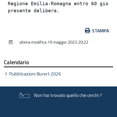
Regione Emilia-Romagna entro 60 giorni
Azioni
STAMPA
sul
ultima modifica
19 maggio 2023 20:22
documento
Calendario
Pubblicazioni Burert 2026
Non hai trovato quello che cerchi ?
Piè