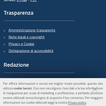
Trasparenza
Amministrazione trasparente
Note legali e copyright
Privacy e Cookie
Dichiarazione di accessibilità
Redazione
Informazioni sul Burert
Per offrire informazioni e servizi nel miglior modo possibile, questo sito
e contatti
utilizza
cookie tecnici
. Essi non raccolgono i tuoi dati e le tue informazioni
di navigazione per scopi di marketing e profilazione, e pertanto possono
essere utilizzati senza bisogno di acquisire il tuo consenso. Per maggiori
informazioni sui cookie utilizzati leggi la nostra
Privacy policy
.