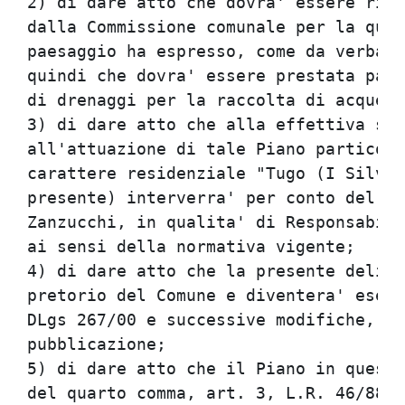
2) di dare atto che dovra' essere risp
dalla Commissione comunale per la qual
paesaggio ha espresso, come da verbale
quindi che dovra' essere prestata part
di drenaggi per la raccolta di acque s
3) di dare atto che alla effettiva sti
all'attuazione di tale Piano particola
carattere residenziale "Tugo (I Silvan
presente) interverra' per conto del Co
Zanzucchi, in qualita' di Responsabile
ai sensi della normativa vigente;

4) di dare atto che la presente delibe
pretorio del Comune e diventera' esecu
DLgs 267/00 e successive modifiche, de
pubblicazione;

5) di dare atto che il Piano in questi
del quarto comma, art. 3, L.R. 46/88, 