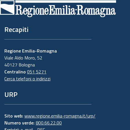
di
pagina
Recapiti
Regione Emilia-Romagna
Viale Aldo Moro, 52
40127 Bologna
Centralino
051 5271
Cerca telefoni o indirizzi
URP
Sito web:
www.regione.emilia-romagna.it/urp/
Numero verde:
800.66.22.00
Scrivici
:
e-mail
-
PEC