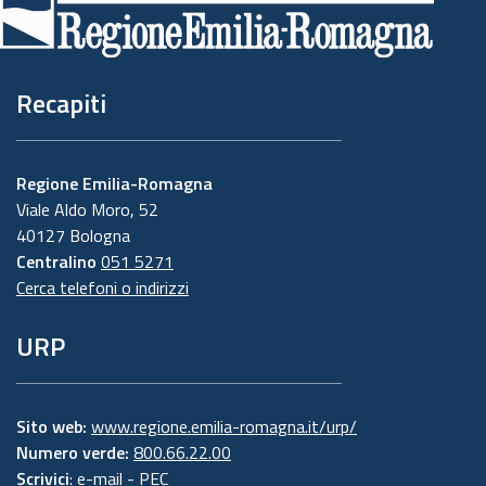
pagina
Recapiti
Regione Emilia-Romagna
Viale Aldo Moro, 52
40127 Bologna
Centralino
051 5271
Cerca telefoni o indirizzi
URP
Sito web:
www.regione.emilia-romagna.it/urp/
Numero verde:
800.66.22.00
Scrivici
:
e-mail
-
PEC