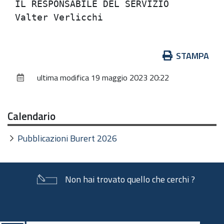
IL RESPONSABILE DEL SERVIZIO          
Azioni
STAMPA
sul
ultima modifica
19 maggio 2023 20:22
documento
Calendario
Pubblicazioni Burert 2026
Non hai trovato quello che cerchi ?
Piè
di