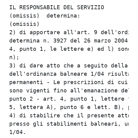
IL RESPONSABILE DEL SERVIZIO          
(omissis)  determina:                 
(omissis)                             
2) di apportare all'art. 9 dell'ordina
determina n. 3927 del 26 marzo 2004, l
4, punto 1, le lettere e) ed l) sono s
n);                                   
3) di dare atto che a seguito della so
dell'ordinanza balneare 1/04 risulta c
permanenti - Le prescrizioni di cui ag
sono vigenti fino all'emanazione della
punto 2 - art. 4, punto 1, lettere f),
5, lettera A), punto 6 e lett. B), pun
4) di stabilire che il presente atto s
presso gli stabilimenti balneari, unit
1/04.                                 