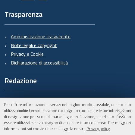
Trasparenza
Amministrazione trasparente
Note legali e copyright
Privacy e Cookie
Dichiarazione di accessibilità
Redazione
Informazioni sul Burert
Per offrire informazioni e servizi nel miglior modo possibile, questo sito
e contatti
utilizza
cookie tecnici
. Essi non raccolgono i tuoi dati e le tue informazioni
di navigazione per scopi di marketing e profilazione, e pertanto possono
essere utilizzati senza bisogno di acquisire il tuo consenso. Per maggiori
informazioni sui cookie utilizzati leggi la nostra
Privacy policy
.