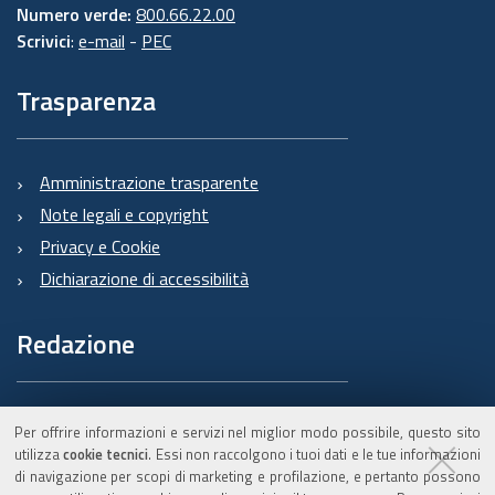
Numero verde:
800.66.22.00
Scrivici
:
e-mail
-
PEC
Trasparenza
Amministrazione trasparente
Note legali e copyright
Privacy e Cookie
Dichiarazione di accessibilità
Redazione
Informazioni sul Burert
Per offrire informazioni e servizi nel miglior modo possibile, questo sito
e contatti
utilizza
cookie tecnici
. Essi non raccolgono i tuoi dati e le tue informazioni
di navigazione per scopi di marketing e profilazione, e pertanto possono