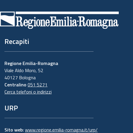
Piè
di
pagina
Recapiti
Regione Emilia-Romagna
Viale Aldo Moro, 52
40127 Bologna
Centralino
051 5271
Cerca telefoni o indirizzi
URP
Sito web:
www.regione.emilia-romagna.it/urp/