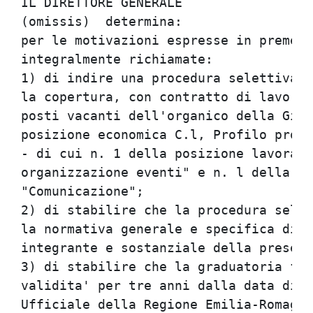
IL DIRETTORE GENERALE                                                           
(omissis)  determina:                                                           
per le motivazioni espresse in premessa e che qui si intendono                  
integralmente richiamate:                                                       
1) di indire una procedura selettiva pubblica per titoli ed esami per           
la copertura, con contratto di lavoro a tempo indeterminato, di n. 2            
posti vacanti dell'organico della Giunta regionale di categoria C -             
posizione economica C.l, Profilo professionale C. A "Amministrativo"            
- di cui n. 1 della posizione lavorativa "Pubbliche relazioni e                 
organizzazione eventi" e n. l della posizione lavorativa                        
"Comunicazione";                                                                
2) di stabilire che la procedura selettiva venga disciplinata secondo           
la normativa generale e specifica di cui all'Allegato A, parte                  
integrante e sostanziale della presente determinazione;                         
3) di stabilire che la graduatoria finale approvata conserva                    
validita' per tre anni dalla data di pubblicazione nel Bollettino               
Ufficiale della Regione Emilia-Romagna;                                         
4) di stabilire che l'Amministrazione si riserva la facolta' di                 
utilizzare la medesima graduatoria per:                                         
- ulteriori fabbisogni professionali relativi a posizioni lavorative            
che, in ragione degli assegnamenti specifici e delle competenze                 
generali di ruolo, sono classificate come prossime a quelle oggetto             
del presente bando e per la cui copertura non sia stata prevista una            
specifica procedura selettiva per assunzioni a tempo indeterminato;             
- assunzioni a tempo determinato, sia per l'organico della Giunta che           
per quello del Consiglio regionale, nei casi e con le modalita'                 
previste dalla vigente disciplina normativa e contrattuale, all'atto            
della scadenza delle vigenti graduatorie;                                       
5) di stabilire che il presente atto sia pubblicato nel Bollettino              
Ufficiale della Regione Emilia-Romagna e sul sito Internet                      
dell'Ente.                                                                      
IL DIRETTORE GENERALE                                                           
Gaudenzio Garavini                                                              
ALLEGATO A                                                                      
Procedura selettiva pubblica per la copertura di n. 2 posti vacanti             
nell'organico del personale della Giunta regionale, di categoria C -            
Profilo professionale C.A "Amministrativo", posizioni lavorative                
"Pubbliche relazioni e organizzazione eventi" e "Comunicazione"                 
E' indetta una procedura selettiva pubblica per titoli ed esami per             
la copertura con contratto di assunzione a tempo indeterminato di n.            
2 posti vacanti dell'organico della Giunta regionale di categoria C -           
Posizione economica iniziale C.l - Profilo professionale C.A                    
"Amministrativo" - di cui n. l della posizione lavorativa "Pubbliche            
relazioni e organizzazione eventi" e n. 1 della posizione lavorativa            
"Comunicazione".                                                                
Ruolo organizzativo della categoria C                                           
II personale assegnato alle posizioni lavorative della categoria C,             
il cui ruolo organizzativo e' descritto nella deliberazione della               
Giunta regionale del 25/7/2000, n. 1254, ha la responsabilita' di:              
gestire i rapporti con le varie tipologie di utenza della propria               
unita' di appartenenza, anche con funzione di coordinamento di altri            
collaboratori; svolgere attivita' di istruttoria in campo                       
amministrativo, tecnico, contabile; eseguire attivita' di raccolta,             
elaborazione ed analisi di dati finalizzati ai processi                         
amministrativi dell'Ente; svolgere attivita' di gestione delle                  
procedure amministrative.                                                       
Descrizione delle posizioni lavorative                                          
Nell'ambito del Profilo professionale C.A "Amministrativo": la              