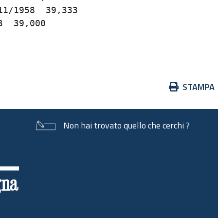
1/1958  39,333                           
  39,000                                 
                                         
Azioni
STAMPA
sul
documento
Non hai trovato quello che cerchi ?