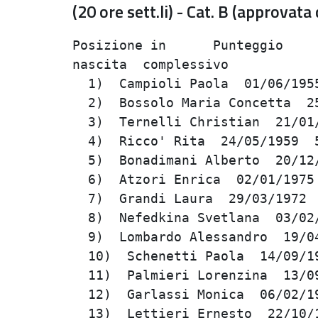
(20 ore sett.li) - Cat. B (approvat
Posizione in      Punteggio     
nascita  complessivo            
  1)  Campioli Paola  01/06/1955
  2)  Bossolo Maria Concetta  25
  3)  Ternelli Christian  21/01/
  4)  Ricco' Rita  24/05/1959  5
  5)  Bonadimani Alberto  20/12/
  6)  Atzori Enrica  02/01/1975 
  7)  Grandi Laura  29/03/1972  
  8)  Nefedkina Svetlana  03/02/
  9)  Lombardo Alessandro  19/04
  10)  Schenetti Paola  14/09/19
  11)  Palmieri Lorenzina  13/09
  12)  Garlassi Monica  06/02/19
  13)  Lettieri Ernesto  22/10/1