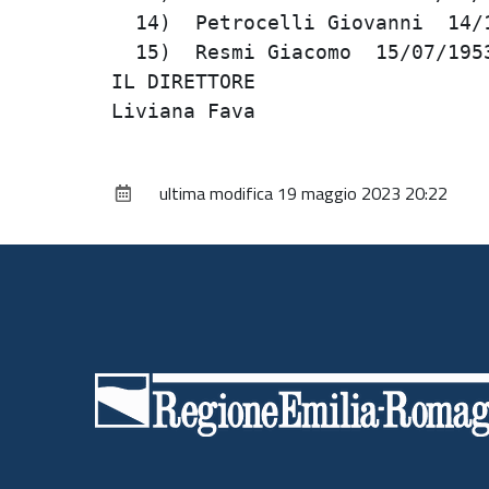
  14)  Petrocelli Giovanni  14/1
  15)  Resmi Giacomo  15/07/1953
IL DIRETTORE                    
ultima modifica
19 maggio 2023 20:22
Piè
di
pagina