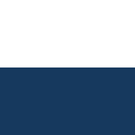
       

       

       
