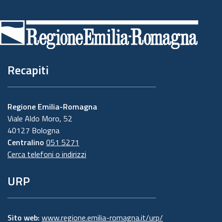
Piè
di
pagina
Recapiti
Regione Emilia-Romagna
Viale Aldo Moro, 52
40127 Bologna
Centralino
051 5271
Cerca telefoni o indirizzi
URP
Sito web:
www.regione.emilia-romagna.it/urp/