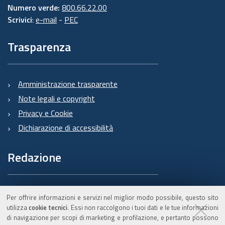
Numero verde:
800.66.22.00
Scrivici
:
e-mail
-
PEC
Trasparenza
Amministrazione trasparente
Note legali e copyright
Privacy e Cookie
Dichiarazione di accessibilità
Redazione
Informazioni sul Burert
Per offrire informazioni e servizi nel miglior modo possibile, questo sito
e contatti
utilizza
cookie tecnici
. Essi non raccolgono i tuoi dati e le tue informazioni
di navigazione per scopi di marketing e profilazione, e pertanto possono