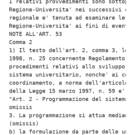
I relativi provvedimenti sono sottopos
Regione-Universita' nei successivi qui
regionale e' tenuta ad esaminare le os
Regione-Universita' ai fini di eventua
NOTE ALL'ART. 53                      
Comma 2                               
1) Il testo dell'art. 2, comma 3, lett
1998, n. 25 concernente Regolamento re
procedimenti relativi allo sviluppo ed
sistema universitario, nonche' ai comi
coordinamento, a norma dell'articolo 2
della Legge 15 marzo 1997, n. 59 e' il
"Art. 2 - Programmazione del sistema u
omissis                               
3. La programmazione si attua mediante
(omissis)                             
b) la formulazione da parte delle univ