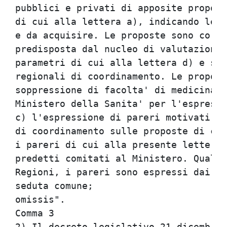
pubblici e privati di apposite propost
di cui alla lettera a), indicando le r
e da acquisire. Le proposte sono corre
predisposta dal nucleo di valutazione 
parametri di cui alla lettera d) e son
regionali di coordinamento. Le propost
soppressione di facolta' di medicina e
Ministero della Sanita' per l'espressi
c) l'espressione di pareri motivati da
di coordinamento sulle proposte di cui
i pareri di cui alla presente lettera 
predetti comitati al Ministero. Qualor
Regioni, i pareri sono espressi dai co
seduta comune;                        
omissis".                             
Comma 3                               
2) Il decreto legislativo 21 dicembre 