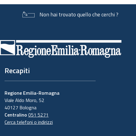
Non hai trovato quello che cerchi ?
Piè
di
pagina
Recapiti
Regione Emilia-Romagna
Viale Aldo Moro, 52
40127 Bologna
Centralino
051 5271
Cerca telefoni o indirizzi