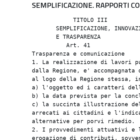
SEMPLIFICAZIONE. RAPPORTI CO
            TITOLO III          
       SEMPLIFICAZIONE, INNOVAZI
       E TRASPARENZA            
          Art. 41               
Trasparenza e comunicazione     
1. La realizzazione di lavori pu
dalla Regione, e' accompagnata d
al logo della Regione stessa, in
a) l'oggetto ed i caratteri dell
b) la data prevista per la concl
c) la succinta illustrazione del
arrecati ai cittadini e l'indica
alternative per porvi rimedio.  
2. I provvedimenti attuativi e l
erogazione di contributi, sovven