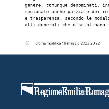
genere, comunque denominati, ind
regionale anche parziale dei rel
e trasparenza, secondo le modali
ultima modifica
19 maggio 2023 20:22
Piè
di
pagina