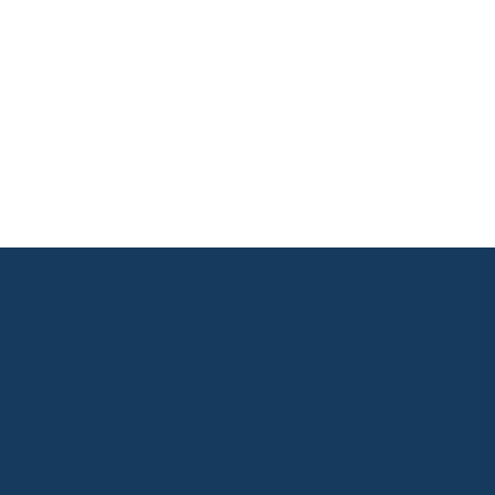
       

       

       
