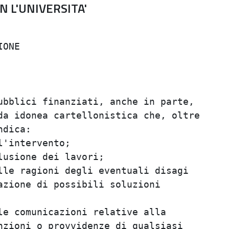
N L'UNIVERSITA'
                                         
ONE                                      
                                         
                                         
                                         
bblici finanziati, anche in parte,       
a idonea cartellonistica che, oltre      
dica:                                    
'intervento;                             
usione dei lavori;                       
le ragioni degli eventuali disagi        
zione di possibili soluzioni             
                                         
e comunicazioni relative alla            
zioni o provvidenze di qualsiasi         