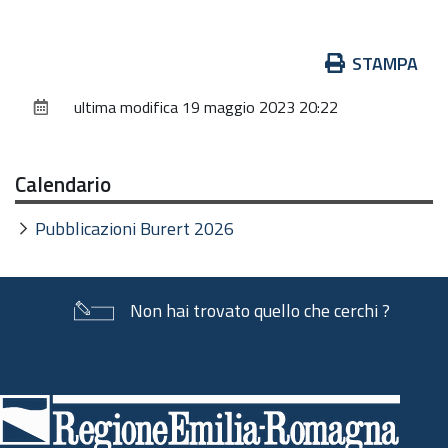
Azioni
STAMPA
sul
ultima modifica
19 maggio 2023 20:22
documento
Calendario
Pubblicazioni Burert 2026
Non hai trovato quello che cerchi ?
Piè
di
pagina