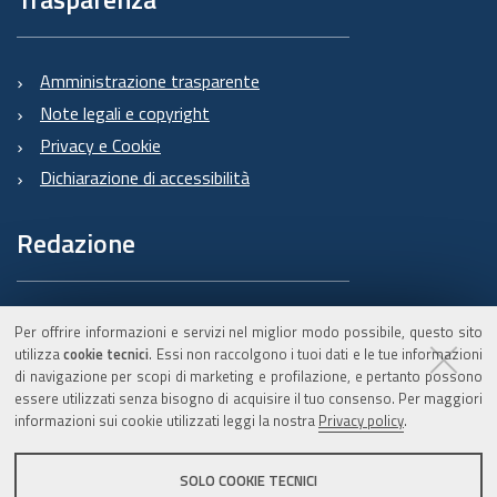
Amministrazione trasparente
Note legali e copyright
Privacy e Cookie
Dichiarazione di accessibilità
Redazione
Informazioni sul Burert
Per offrire informazioni e servizi nel miglior modo possibile, questo sito
e contatti
utilizza
cookie tecnici
. Essi non raccolgono i tuoi dati e le tue informazioni
di navigazione per scopi di marketing e profilazione, e pertanto possono
essere utilizzati senza bisogno di acquisire il tuo consenso. Per maggiori
informazioni sui cookie utilizzati leggi la nostra
Privacy policy
.
C.F. 800.625.903.79
SOLO COOKIE TECNICI