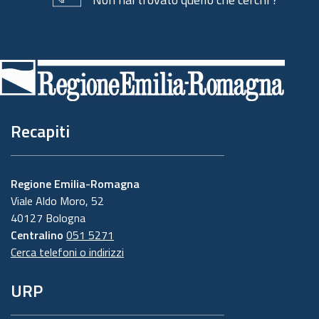
Piè
di
pagina
Recapiti
Regione Emilia-Romagna
Viale Aldo Moro, 52
40127 Bologna
Centralino
051 5271
Cerca telefoni o indirizzi
URP