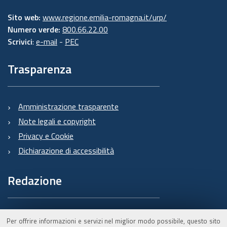
Sito web:
www.regione.emilia-romagna.it/urp/
Numero verde:
800.66.22.00
Scrivici
:
e-mail
-
PEC
Trasparenza
Amministrazione trasparente
Note legali e copyright
Privacy e Cookie
Dichiarazione di accessibilità
Redazione
Informazioni sul Burert
Per offrire informazioni e servizi nel miglior modo possibile, questo sito